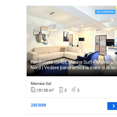
0% COMISION
Penthouse de lux, Marina Surf– Mamaia
Nord | Vedere panoramica la mare si la lac
Mamaia-Sat
2
101.00 m
2
2
230.000€