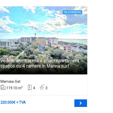
0% COMISION
Vedere unică la mare și lac! Apartament
spațios cu 4 camere în Marina surf
Mamaia-Sat
2
119.10 m
4
3
220.000€ + TVA