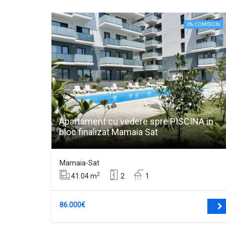
0% COMISION
Apartament cu vedere spre PISCINA in
bloc finalizat Mamaia Sat
Mamaia-Sat
2
41.04 m
2
1
86.000€