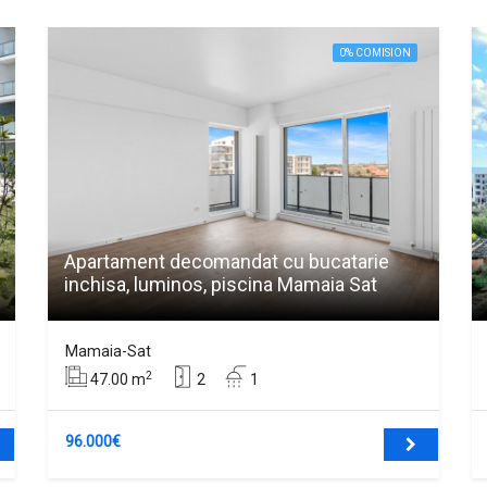
0% COMISION
Apartament decomandat cu bucatarie
inchisa, luminos, piscina Mamaia Sat
Mamaia-Sat
2
47.00 m
2
1
96.000€