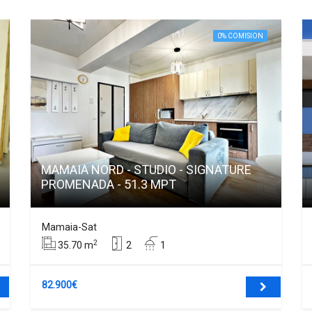
0% COMISION
MAMAIA NORD - STUDIO - SIGNATURE
PROMENADA - 51.3 MPT
Mamaia-Sat
2
35.70 m
2
1
82.900€