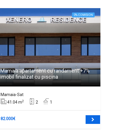
0% COMISION
Mamaia apartament cu randament +7%
imobil finalizat cu piscina
Mamaia-Sat
2
41.04 m
2
1
82.000€