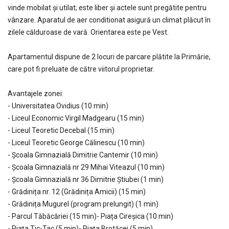
vinde mobilat și utilat; este liber și actele sunt pregătite pentru
vânzare. Aparatul de aer conditionat asigură un climat plăcut în
zilele călduroase de vară. Orientarea este pe Vest.
Apartamentul dispune de 2 locuri de parcare plătite la Primărie,
care pot fi preluate de către viitorul proprietar.
Avantajele zonei:
- Universitatea Ovidius (10 min)
- Liceul Economic Virgil Madgearu (15 min)
- Liceul Teoretic Decebal (15 min)
- Liceul Teoretic George Călinescu (10 min)
- Școala Gimnazială Dimitrie Cantemir (10 min)
- Școala Gimnazială nr 29 Mihai Viteazul (10 min)
- Școala Gimnazială nr 36 Dimitrie Știubei (1 min)
- Grădinița nr. 12 (Grădinița Amicii) (15 min)
- Grădinița Mugurel (program prelungit) (1 min)
- Parcul Tăbăcăriei (15 min)- Piața Cireșica (10 min)
- Piața Tic-Tac (5 min)- Piața Brotăcei (5 min)