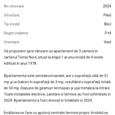
An renovare:
2024
Structura:
Placi
Tip imobil:
Bloc
Regim inaltime:
P+4
Orientare:
Vest
Vă propunem spre vânzare un apartament de 3 camere în
cartierul Tomis Nord, situat la etajul 1 al unui imobil de 4 nivele
edificat în anul 1978.
Apartamentul este semidecomandat, are o suprafață utilă de 51
mp și un balcon în suprafață de 3 mp, rezultând o suprafață totală
de 54 mp. Dispune de geamuri termopan și ușă metalică la intrare.
Toate instalatiile electrice, sanitare si termice au fost schimbate in
2024. Apartamentul a fost renovat in totalitate in 2024.
Încălzirea se face cu ajutorul centralei termice proprii. Imobilul se