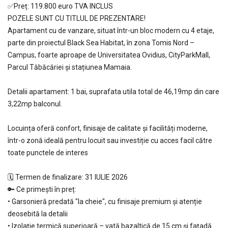
✅Preț: 119.800 euro TVA INCLUS
POZELE SUNT CU TITLUL DE PREZENTARE!
Apartament cu de vanzare, situat într-un bloc modern cu 4 etaje,
parte din proiectul Black Sea Habitat, în zona Tomis Nord –
Campus, foarte aproape de Universitatea Ovidius, CityParkMall,
Parcul Tăbăcăriei și stațiunea Mamaia.
Detalii apartament: 1 bai, suprafata utila total de 46,19mp din care
3,22mp balconul.
Locuința oferă confort, finisaje de calitate și facilități moderne,
într-o zonă ideală pentru locuit sau investiție cu acces facil către
toate punctele de interes
🗓 Termen de finalizare: 31 IULIE 2026
🔑 Ce primești în preț:
• Garsonieră predată "la cheie", cu finisaje premium și atenție
deosebită la detalii
• Izolație termică superioară – vată bazaltică de 15 cm și fațadă