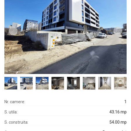
Nr. camere:
1
S. utila:
43.16 mp
S. construita:
54.00 mp