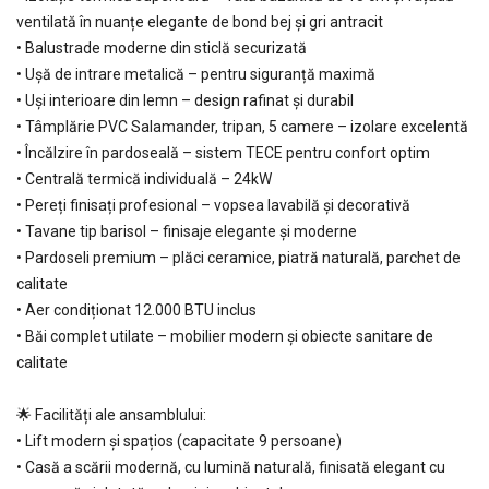
ventilată în nuanțe elegante de bond bej și gri antracit
• Balustrade moderne din sticlă securizată
• Ușă de intrare metalică – pentru siguranță maximă
• Uși interioare din lemn – design rafinat și durabil
• Tâmplărie PVC Salamander, tripan, 5 camere – izolare excelentă
• Încălzire în pardoseală – sistem TECE pentru confort optim
• Centrală termică individuală – 24kW
• Pereți finisați profesional – vopsea lavabilă și decorativă
• Tavane tip barisol – finisaje elegante și moderne
• Pardoseli premium – plăci ceramice, piatră naturală, parchet de
calitate
• Aer condiționat 12.000 BTU inclus
• Băi complet utilate – mobilier modern și obiecte sanitare de
calitate
🌟 Facilități ale ansamblului:
• Lift modern și spațios (capacitate 9 persoane)
• Casă a scării modernă, cu lumină naturală, finisată elegant cu